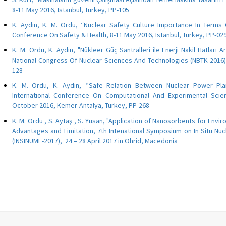
8-11 May 2016, Istanbul, Turkey, PP-105
K. Aydın, K. M. Ordu, ‘‘Nuclear Safety Culture Importance In Terms
Conference On Safety & Health, 8-11 May 2016, Istanbul, Turkey, PP-02
K. M. Ordu, K. Aydın, "
Nükleer Güç Santralleri ile Enerji Nakil Hatları 
National Congress Of Nuclear Sciences And Technologies (NBTK-2016)
128
K. M. Ordu, K. Aydın, ‘’Safe Relatıon Between Nuclear Power Pl
Internatıonal Conference On Computatıonal And Experımental Scıe
October 2016, Kemer-Antalya, Turkey, PP-268
K. M. Ordu , S. Aytaş , S. Yusan, "Application of Nanosorbents for Env
Advantages and Limitation, 7th Intenational Symposium on In Situ Nuc
(INSINUME-2017), 24 – 28 April 2017 in Ohrid, Macedonia