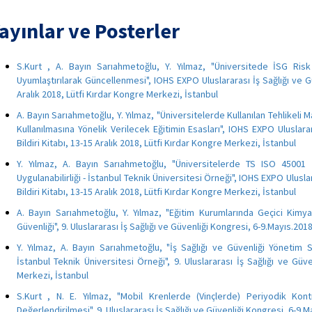
ayınlar ve Posterler
S.Kurt , A. Bayın Sarıahmetoğlu, Y. Yılmaz, "Üniversitede İSG Risk
Uyumlaştırılarak Güncellenmesi", IOHS EXPO Uluslararası İş Sağlığı ve Gü
Aralık 2018, Lütfi Kırdar Kongre Merkezi, İstanbul
A. Bayın Sarıahmetoğlu, Y. Yılmaz, "Üniversitelerde Kullanılan Tehlikel
Kullanılmasına Yönelik Verilecek Eğitimin Esasları", IOHS EXPO Uluslara
Bildiri Kitabı, 13-15 Aralık 2018, Lütfi Kırdar Kongre Merkezi, İstanbul
Y. Yılmaz, A. Bayın Sarıahmetoğlu, "Üniversitelerde TS ISO 45001 
Uygulanabilirliği - İstanbul Teknik Üniversitesi Örneği", IOHS EXPO Ulusla
Bildiri Kitabı, 13-15 Aralık 2018, Lütfi Kırdar Kongre Merkezi, İstanbul
A. Bayın Sarıahmetoğlu, Y. Yılmaz, "Eğitim Kurumlarında Geçici Kimya
Güvenliği", 9. Uluslararası İş Sağlığı ve Güvenliği Kongresi, 6-9.Mayıs.20
Y. Yılmaz, A. Bayın Sarıahmetoğlu, "İş Sağlığı ve Güvenliği Yönetim Si
İstanbul Teknik Üniversitesi Örneği", 9. Uluslararası İş Sağlığı ve Güv
Merkezi, İstanbul
S.Kurt , N. E. Yılmaz, "Mobil Krenlerde (Vinçlerde) Periyodik Kont
Değerlendirilmesi", 9. Uluslararası İş Sağlığı ve Güvenliği Kongresi, 6-9.