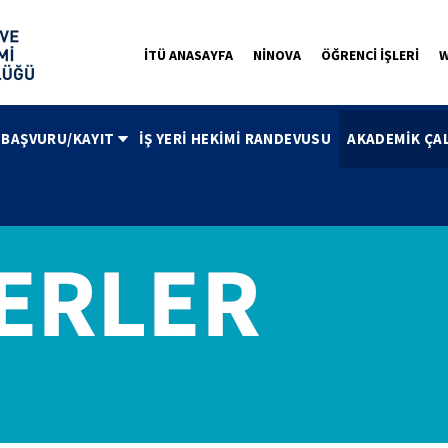
İTÜ ANASAYFA
NİNOVA
ÖĞRENCİ İŞLERİ
W
 BAŞVURU/KAYIT
İŞ YERİ HEKİMİ RANDEVUSU
AKADEMİK ÇA