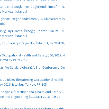
ontrol Sonuçlarının Değerlendirilmesi" , 9.
re Merkezi, İstanbul
arının Değerlendirilmesi", 9. Uluslararası İş
anbul
disliği Uygulama Örneği", Poster Sunum , 9.
re Merkezi, İstanbul
, Ed., Papatya Yayıncılık, İstanbul, ss.98-198,
n Occupational Health and Safety", 09/2017, 4
9.2017 - 23.09.2017
ası Ve Sürdürülebilirliği", 8 th Conference On
-Based Risks Threatening Occupational Health
ay 2016, Istanbul, Turkey, PP-105
he Scope Of Occupatıonal Health And Safety’’,
ce And Engıneerıng (ICCESEN-2016), 19-24
Esasları", 8 th Conference On Safety & Health,