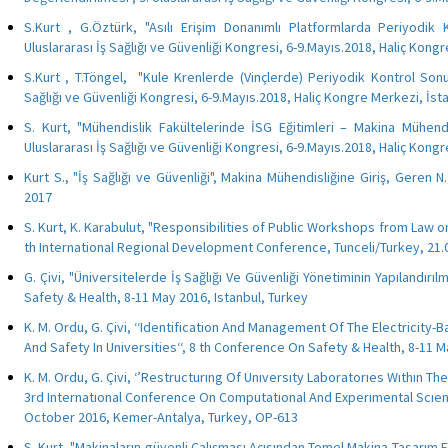
S.Kurt , G.Öztürk, "Asılı Erişim Donanımlı Platformlarda Periyodik K
Uluslararası İş Sağlığı ve Güvenliği Kongresi, 6-9.Mayıs.2018, Haliç Kong
S.Kurt , T.Töngel, "Kule Krenlerde (Vinçlerde) Periyodik Kontrol Sonuçl
Sağlığı ve Güvenliği Kongresi, 6-9.Mayıs.2018, Haliç Kongre Merkezi, İst
S. Kurt, "Mühendislik Fakültelerinde İSG Eğitimleri – Makina Mühen
Uluslararası İş Sağlığı ve Güvenliği Kongresi, 6-9.Mayıs.2018, Haliç Kong
Kurt S., "İş Sağlığı ve Güvenliği", Makina Mühendisliğine Giriş, Geren N.
2017
S. Kurt, K. Karabulut, "Responsibilities of Public Workshops from Law o
th International Regional Development Conference, Tunceli/Turkey, 21.0
G. Çivi, "Üniversitelerde İş Sağlığı Ve Güvenliği Yönetiminin Yapılandırılm
Safety & Health, 8-11 May 2016, Istanbul, Turkey
K. M. Ordu, G. Çivi, ‘‘Identification And Management Of The Electricity
And Safety In Universities‘‘, 8 th Conference On Safety & Health, 8-11 M
K. M. Ordu, G. Çivi, ‘’Restructurıng Of Unıversıty Laboratorıes Wıthın T
3rd Internatıonal Conference On Computatıonal And Experımental Scıen
October 2016, Kemer-Antalya, Turkey, OP-613
S. Kurt, "Makinaların güvenli Çalışması Açısından Temel Makina Tasarım 