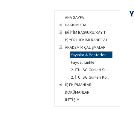
Y
ANA SAYFA
HAKKIMIZDA
EĞİTİM BAŞVURU/KAYIT
İŞ YERİ HEKİMİ RANDEVUSU
AKADEMİK ÇALIŞMALAR
Yayınlar & Posterler
Faydalı Linkler
2. İTÜ İSG Günleri Sunumları
2. İTÜ İSG Günleri Konuşmacıları
İŞ EKİPMANLARI
DOKÜMANLAR
İLETİŞİM