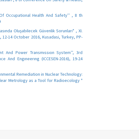
 Of Occupational Health And Safety’’ , 8 th
9
Arasında Oluşabilecek Güvenlik Sorunları" , XI.
, 12-14 October 2016, Kusadasi, Turkey, PP-
ant And Power Transmıssıon System’’, 3rd
nce And Engıneerıng (ICCESEN-2016), 19-24
ironmental Remediation in Nuclear Technology:
lear Metrology as a Tool for Radioecology "