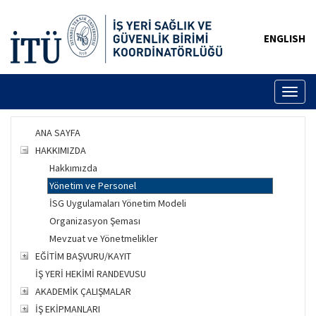
ENGLISH
Toggl
naviga
ANA SAYFA
HAKKIMIZDA
Hakkımızda
Yönetim ve Personel
İSG Uygulamaları Yönetim Modeli
Organizasyon Şeması
Mevzuat ve Yönetmelikler
EĞİTİM BAŞVURU/KAYIT
İŞ YERİ HEKİMİ RANDEVUSU
AKADEMİK ÇALIŞMALAR
İŞ EKİPMANLARI