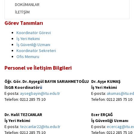
DOKÜMANLAR
İLETİŞİM
Görev Tanımları
Koordinatör Görevi
İş Yeri Hekimi
İş Güvenliği Uzmanı
Koordinatör Sekreteri
Ofis Memuru
Personel ve İletişim Bilgileri
Öğr. Gör. Dr. Ayşegül BAYIN SARIAHMETOĞLU
Dr. Ayşe KUMAŞ
İSGB Koordinatör
ü
İş Yeri Hekimi
E-posta:
aysegbayin@itu.edu.tr
E-posta:
akumas@itu.ed
Telefon:
0212 285 75 10
Telefon: 0212 285 75 10
Dr. Halil TEZCANLAR
Ecer ERÇAĞ
İş Yeri Hekimi
İş Güvenliği Uzmanı
E-posta:
tezcanlar22@itu.edu.tr
E-posta:
ecercag@itu.ed
Telefon: 0212 285 75 10
Telefon: 0212 285 75 10